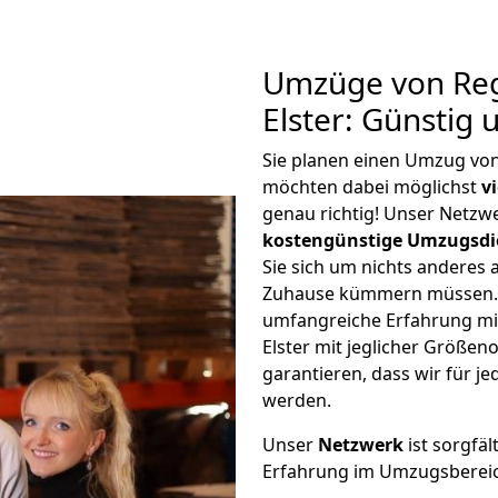
Umzüge von Reg
Elster: Günstig
Sie planen einen Umzug vo
möchten dabei möglichst
v
genau richtig! Unser Netzw
kostengünstige Umzugsdi
Sie sich um nichts anderes 
Zuhause kümmern müssen. W
umfangreiche Erfahrung m
Elster mit jeglicher Größe
garantieren, dass wir für j
werden.
Unser
Netzwerk
ist sorgfäl
Erfahrung im Umzugsberei