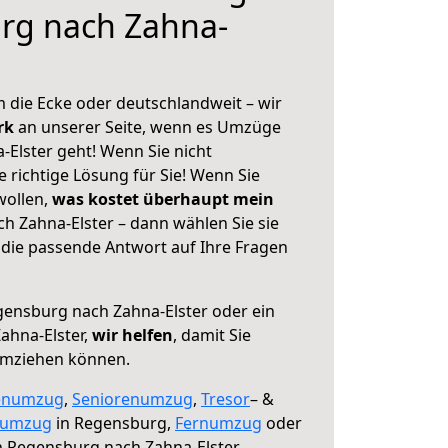
rg nach Zahna-
 die Ecke oder deutschlandweit – wir
erk
an unserer Seite, wenn es Umzüge
Elster geht! Wenn Sie nicht
e richtige Lösung für Sie! Wenn Sie
wollen,
was kostet überhaupt mein
 Zahna-Elster – dann wählen Sie sie
die passende Antwort auf Ihre Fragen
ensburg nach Zahna-Elster oder ein
ahna-Elster,
wir helfen
, damit Sie
umziehen können.
enumzug
,
Seniorenumzug
,
Tresor
– &
numzug
in Regensburg,
Fernumzug
oder
 Regensburg nach Zahna-Elster.