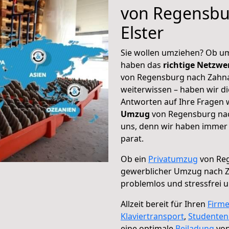
von Regensbu
Elster
Sie wollen umziehen? Ob um
haben das
richtige Netzw
von Regensburg nach Zahna-
weiterwissen – haben wir di
Antworten auf Ihre Fragen 
Umzug
von Regensburg nach
uns, denn wir haben immer 
parat.
Ob ein
Privatumzug
von Reg
gewerblicher Umzug nach Z
problemlos und stressfrei 
Allzeit bereit für Ihren
Firm
Klaviertransport
,
Studente
eine optimale
Beiladung
von