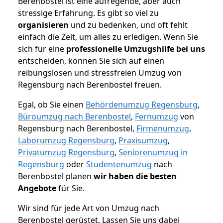
Berenbostel ist eine aufregende, aber auch
stressige Erfahrung. Es gibt so viel zu
organisieren
und zu bedenken, und oft fehlt
einfach die Zeit, um alles zu erledigen. Wenn Sie
sich für eine
professionelle Umzugshilfe bei uns
entscheiden, können Sie sich auf einen
reibungslosen und stressfreien Umzug von
Regensburg nach Berenbostel freuen.
Egal, ob Sie einen
Behördenumzug Regensburg
,
Büroumzug nach Berenbostel
,
Fernumzug
von
Regensburg nach Berenbostel,
Firmenumzug
,
Laborumzug Regensburg
,
Praxisumzug
,
Privatumzug Regensburg
,
Seniorenumzug in
Regensburg
oder
Studentenumzug
nach
Berenbostel planen
wir haben die besten
Angebote
für Sie.
Wir sind für jede Art von Umzug nach
Berenbostel gerüstet. Lassen Sie uns dabei