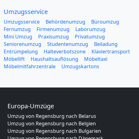
Umzugsservice
Umzugsservice
Behördenumzug
Büroumzug
Fernumzug
Firmenumzug
Laborumzug
Mini Umzug
Praxisumzug
Privatumzug
Seniorenumzug
Studentenumzug
Beiladung
Entrümpelung
Halteverbotszone
Klaviertransport
Möbellift
Haushaltsauflösung
Möbeltaxi
Möbelmitfahrzentrale
Umzugskartons
Europa-Umzüge
Umzug von Regensburg nach Belarus
Umzug von Regensburg nach Belgien
Umzug von Regensburg nach Bulgarien
Umzug von Regensburg nach Dänemark