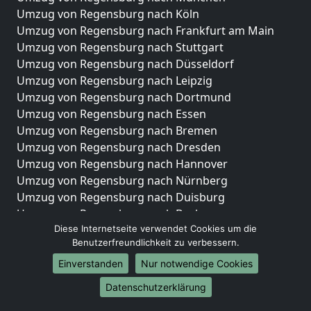
Umzug von Regensburg nach Köln
Umzug von Regensburg nach Frankfurt am Main
Umzug von Regensburg nach Stuttgart
Umzug von Regensburg nach Düsseldorf
Umzug von Regensburg nach Leipzig
Umzug von Regensburg nach Dortmund
Umzug von Regensburg nach Essen
Umzug von Regensburg nach Bremen
Umzug von Regensburg nach Dresden
Umzug von Regensburg nach Hannover
Umzug von Regensburg nach Nürnberg
Umzug von Regensburg nach Duisburg
Umzug von Regensburg nach Bochum
Diese Internetseite verwendet Cookies um die
Umzug von Regensburg nach Wuppertal
Benutzerfreundlichkeit zu verbessern.
Umzug von Regensburg nach Bielefeld
Umzug von Regensburg nach Bonn
Einverstanden
Nur notwendige Cookies
Umzug von Regensburg nach Münster
Datenschutzerklärung
Internationale-Umzüge