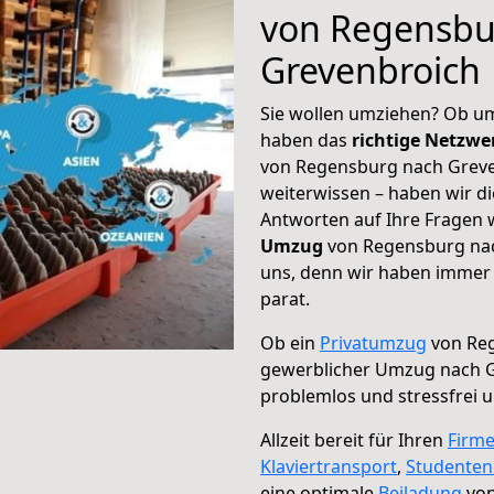
von Regensbu
Grevenbroich
Sie wollen umziehen? Ob um
haben das
richtige Netzw
von Regensburg nach Greve
weiterwissen – haben wir di
Antworten auf Ihre Fragen 
Umzug
von Regensburg nac
uns, denn wir haben immer 
parat.
Ob ein
Privatumzug
von Reg
gewerblicher Umzug nach 
problemlos und stressfrei 
Allzeit bereit für Ihren
Firm
Klaviertransport
,
Studente
eine optimale
Beiladung
von