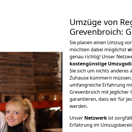
Umzüge von Re
Grevenbroich: 
Sie planen einen Umzug vo
möchten dabei möglichst
v
genau richtig! Unser Netzw
kostengünstige Umzugsdi
Sie sich um nichts anderes 
Zuhause kümmern müssen. W
umfangreiche Erfahrung m
Grevenbroich mit jegliche
garantieren, dass wir für j
werden.
Unser
Netzwerk
ist sorgfäl
Erfahrung im Umzugsberei