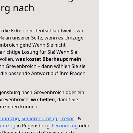
rg nach
 die Ecke oder deutschlandweit – wir
erk
an unserer Seite, wenn es Umzüge
nbroich geht! Wenn Sie nicht
e richtige Lösung für Sie! Wenn Sie
wollen,
was kostet überhaupt mein
h Grevenbroich – dann wählen Sie sie
die passende Antwort auf Ihre Fragen
ensburg nach Grevenbroich oder ein
Grevenbroich,
wir helfen
, damit Sie
umziehen können.
enumzug
,
Seniorenumzug
,
Tresor
– &
numzug
in Regensburg,
Fernumzug
oder
 Regensburg nach Grevenbroich.