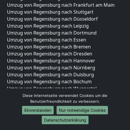
Umzug von Regensburg nach Frankfurt am Main
Umzug von Regensburg nach Stuttgart
Umzug von Regensburg nach Düsseldorf
Umzug von Regensburg nach Leipzig
Umzug von Regensburg nach Dortmund
Umzug von Regensburg nach Essen
Umzug von Regensburg nach Bremen
Umzug von Regensburg nach Dresden
Umzug von Regensburg nach Hannover
Umzug von Regensburg nach Nürnberg
Umzug von Regensburg nach Duisburg
Umzug von Regensburg nach Bochum
Umzug von Regensburg nach Wuppertal
Umzug von Regensburg nach Bielefeld
Diese Internetseite verwendet Cookies um die
Benutzerfreundlichkeit zu verbessern.
Umzug von Regensburg nach Bonn
Umzug von Regensburg nach Münster
Einverstanden
Nur notwendige Cookies
Internationale-Umzüge
Datenschutzerklärung