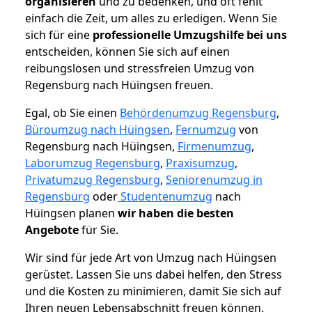
organisieren
und zu bedenken, und oft fehlt
einfach die Zeit, um alles zu erledigen. Wenn Sie
sich für eine
professionelle Umzugshilfe bei uns
entscheiden, können Sie sich auf einen
reibungslosen und stressfreien Umzug von
Regensburg nach Hüingsen freuen.
Egal, ob Sie einen
Behördenumzug Regensburg
,
Büroumzug nach Hüingsen
,
Fernumzug
von
Regensburg nach Hüingsen,
Firmenumzug
,
Laborumzug Regensburg
,
Praxisumzug
,
Privatumzug Regensburg
,
Seniorenumzug in
Regensburg
oder
Studentenumzug
nach
Hüingsen planen
wir haben die besten
Angebote
für Sie.
Wir sind für jede Art von Umzug nach Hüingsen
gerüstet. Lassen Sie uns dabei helfen, den Stress
und die Kosten zu minimieren, damit Sie sich auf
Ihren neuen Lebensabschnitt freuen können.