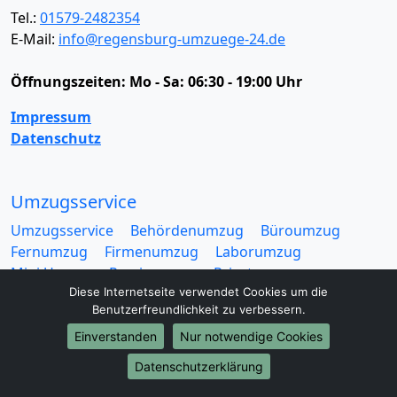
Tel.:
01579-2482354
E-Mail:
info@regensburg-umzuege-24.de
Öffnungszeiten:
Mo - Sa: 06:30 - 19:00 Uhr
Impressum
Datenschutz
Umzugsservice
Umzugsservice
Behördenumzug
Büroumzug
Fernumzug
Firmenumzug
Laborumzug
Mini Umzug
Praxisumzug
Privatumzug
Diese Internetseite verwendet Cookies um die
Seniorenumzug
Studentenumzug
Beiladung
Benutzerfreundlichkeit zu verbessern.
Entrümpelung
Halteverbotszone
Klaviertransport
Möbellift
Haushaltsauflösung
Möbeltaxi
Einverstanden
Nur notwendige Cookies
Möbelmitfahrzentrale
Umzugskartons
Datenschutzerklärung