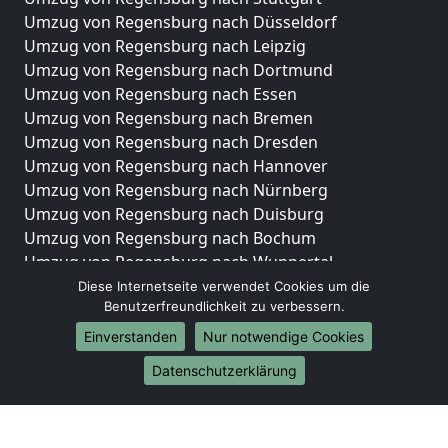
Umzug von Regensburg nach Düsseldorf
Umzug von Regensburg nach Leipzig
Umzug von Regensburg nach Dortmund
Umzug von Regensburg nach Essen
Umzug von Regensburg nach Bremen
Umzug von Regensburg nach Dresden
Umzug von Regensburg nach Hannover
Umzug von Regensburg nach Nürnberg
Umzug von Regensburg nach Duisburg
Umzug von Regensburg nach Bochum
Umzug von Regensburg nach Wuppertal
Umzug von Regensburg nach Bielefeld
Diese Internetseite verwendet Cookies um die
Benutzerfreundlichkeit zu verbessern.
Umzug von Regensburg nach Bonn
Umzug von Regensburg nach Münster
Einverstanden
Nur notwendige Cookies
Internationale-Umzüge
Datenschutzerklärung
Umzug von Regensburg nach Brasilien
Umzug von Regensburg nach Brunei Darussalam