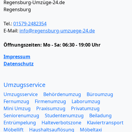
Regensburg-Umzüge-24.de
Regensburg
Tel.:
01579-2482354
E-Mail:
info@regensburg-umzuege-24.de
Öffnungszeiten:
Mo - Sa: 06:30 - 19:00 Uhr
Impressum
Datenschutz
Umzugsservice
Umzugsservice
Behördenumzug
Büroumzug
Fernumzug
Firmenumzug
Laborumzug
Mini Umzug
Praxisumzug
Privatumzug
Seniorenumzug
Studentenumzug
Beiladung
Entrümpelung
Halteverbotszone
Klaviertransport
Möbellift
Haushaltsauflösung
Möbeltaxi