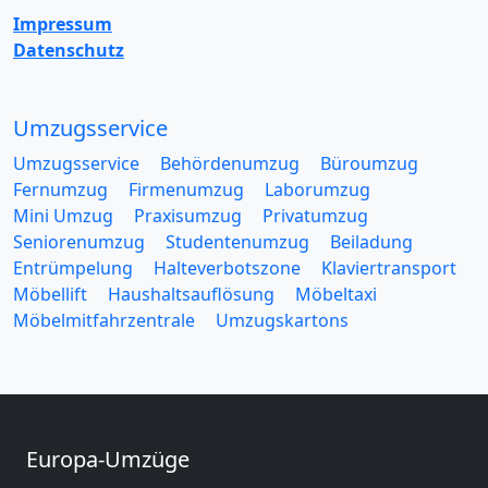
Impressum
Datenschutz
Umzugsservice
Umzugsservice
Behördenumzug
Büroumzug
Fernumzug
Firmenumzug
Laborumzug
Mini Umzug
Praxisumzug
Privatumzug
Seniorenumzug
Studentenumzug
Beiladung
Entrümpelung
Halteverbotszone
Klaviertransport
Möbellift
Haushaltsauflösung
Möbeltaxi
Möbelmitfahrzentrale
Umzugskartons
Europa-Umzüge