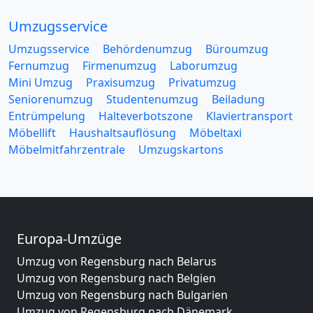
Umzugsservice
Umzugsservice
Behördenumzug
Büroumzug
Fernumzug
Firmenumzug
Laborumzug
Mini Umzug
Praxisumzug
Privatumzug
Seniorenumzug
Studentenumzug
Beiladung
Entrümpelung
Halteverbotszone
Klaviertransport
Möbellift
Haushaltsauflösung
Möbeltaxi
Möbelmitfahrzentrale
Umzugskartons
Europa-Umzüge
Umzug von Regensburg nach Belarus
Umzug von Regensburg nach Belgien
Umzug von Regensburg nach Bulgarien
Umzug von Regensburg nach Dänemark