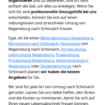
organisieren
und zu bedenken, und oft fehlt
einfach die Zeit, um alles zu erledigen. Wenn Sie
sich für eine
professionelle Umzugshilfe bei uns
entscheiden, können Sie sich auf einen
reibungslosen und stressfreien Umzug von
Regensburg nach Schönaich freuen.
Egal, ob Sie einen
Behördenumzug Regensburg
,
Büroumzug nach Schönaich
,
Fernumzug
von
Regensburg nach Schönaich,
Firmenumzug
,
Laborumzug Regensburg
,
Praxisumzug
,
Privatumzug Regensburg
,
Seniorenumzug in
Regensburg
oder
Studentenumzug
nach
Schönaich planen
wir haben die besten
Angebote
für Sie.
Wir sind für jede Art von Umzug nach Schönaich
gerüstet. Lassen Sie uns dabei helfen, den Stress
und die Kosten zu minimieren, damit Sie sich auf
Ihren neuen Lebensabschnitt freuen können.