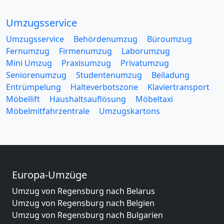
Umzugsservice
Umzugsservice
Behördenumzug
Büroumzug
Fernumzug
Firmenumzug
Laborumzug
Mini Umzug
Praxisumzug
Privatumzug
Seniorenumzug
Studentenumzug
Beiladung
Entrümpelung
Halteverbotszone
Klaviertransport
Möbellift
Haushaltsauflösung
Möbeltaxi
Möbelmitfahrzentrale
Umzugskartons
Europa-Umzüge
Umzug von Regensburg nach Belarus
Umzug von Regensburg nach Belgien
Umzug von Regensburg nach Bulgarien