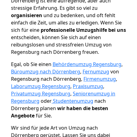
Dörrenberg ist eine aufregende, aber auch
stressige Erfahrung. Es gibt so viel zu
organisieren
und zu bedenken, und oft fehlt
einfach die Zeit, um alles zu erledigen. Wenn Sie
sich für eine
professionelle Umzugshilfe bei uns
entscheiden, können Sie sich auf einen
reibungslosen und stressfreien Umzug von
Regensburg nach Dörrenberg freuen.
Egal, ob Sie einen
Behördenumzug Regensburg
,
Büroumzug nach Dörrenberg
,
Fernumzug
von
Regensburg nach Dörrenberg,
Firmenumzug
,
Laborumzug Regensburg
,
Praxisumzug
,
Privatumzug Regensburg
,
Seniorenumzug in
Regensburg
oder
Studentenumzug
nach
Dörrenberg planen
wir haben die besten
Angebote
für Sie.
Wir sind für jede Art von Umzug nach
Dörrenberg gerüstet. Lassen Sie uns dabei