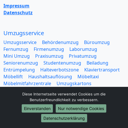
Impressum
Datenschutz
Umzugsservice
Umzugsservice
Behördenumzug
Büroumzug
Fernumzug
Firmenumzug
Laborumzug
Mini Umzug
Praxisumzug
Privatumzug
Seniorenumzug
Studentenumzug
Beiladung
Entrümpelung
Halteverbotszone
Klaviertransport
Möbellift
Haushaltsauflösung
Möbeltaxi
Möbelmitfahrzentrale
Umzugskartons
Diese Internetseite verwendet Cookies um die
Benutzerfreundlichkeit zu verbessern.
Einverstanden
Nur notwendige Cookies
Datenschutzerklärung
Europa-Umzüge