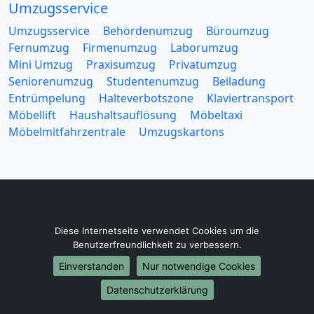
Umzugsservice
Umzugsservice
Behördenumzug
Büroumzug
Fernumzug
Firmenumzug
Laborumzug
Mini Umzug
Praxisumzug
Privatumzug
Seniorenumzug
Studentenumzug
Beiladung
Entrümpelung
Halteverbotszone
Klaviertransport
Möbellift
Haushaltsauflösung
Möbeltaxi
Möbelmitfahrzentrale
Umzugskartons
Europa-Umzüge
Diese Internetseite verwendet Cookies um die
Umzug von Regensburg nach Belarus
Benutzerfreundlichkeit zu verbessern.
Umzug von Regensburg nach Belgien
Einverstanden
Nur notwendige Cookies
Umzug von Regensburg nach Bulgarien
Datenschutzerklärung
Umzug von Regensburg nach Dänemark
Umzug von Regensburg nach England